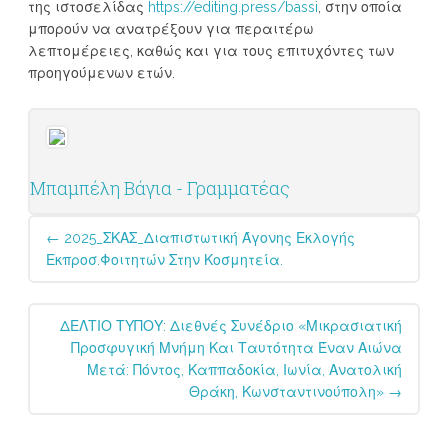
της ιστοσελίδας
https://editing.press/bassi
, στην οποία
μπορούν να ανατρέξουν για περαιτέρω
λεπτομέρειες, καθώς και για τους επιτυχόντες των
προηγούμενων ετών.
Μπαμπέλη Βάγια - Γραμματέας
Post
←
2025_ΣΚΑΣ_Διαπιστωτική Άγονης Εκλογής
navigation
Εκπροσ.φοιτητών Στην Κοσμητεία.
ΔΕΛΤΙΟ ΤΥΠΟΥ: Διεθνές Συνέδριο «Μικρασιατική
Προσφυγική Μνήμη Και Ταυτότητα Έναν Αιώνα
Μετά: Πόντος, Καππαδοκία, Ιωνία, Ανατολική
Θράκη, Κωνσταντινούπολη»
→