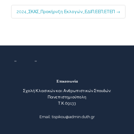
2024_ΣΚΑΣ_Προκήρυξη Εκλογών_ΕΔΙΠ,ΕΕΠ,ΕΤΕΠ
→
Επικοινωνία
Σχολή Κλασικών και Ανθρωπιστικών Σπουδών:
Πανεπιστημιούπολη
Τ.Κ.69133
Email: tispikou@admin.duth.gr