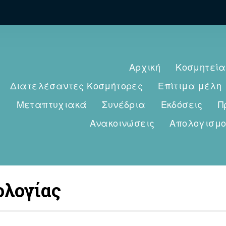
Αρχική
Κοσμητεία
Διατελέσαντες Κοσμήτορες
Επίτιμα μέλη
Μεταπτυχιακά
Συνέδρια
Εκδόσεις
Π
Ανακοινώσεις
Απολογισμο
ολογίας