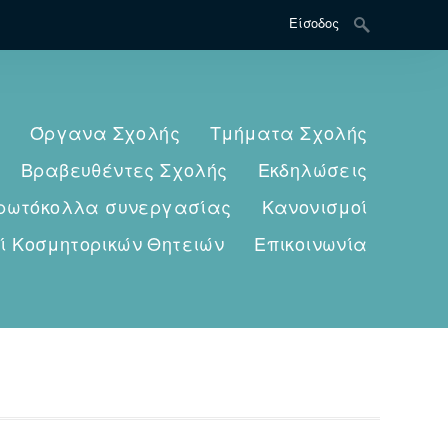
Search
Είσοδος
for:
Όργανα Σχολής
Τμήματα Σχολής
Βραβευθέντες Σχολής
Εκδηλώσεις
ρωτόκολλα συνεργασίας
Κανονισμοί
ί Κοσμητορικών Θητειών
Επικοινωνία