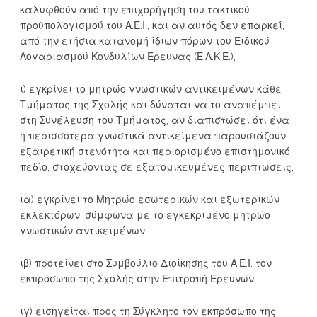
καλυφθούν από την επιχορήγηση του τακτικού
προϋπολογισμού του Α.Ε.Ι., και αν αυτός δεν επαρκεί,
από την ετήσια κατανομή ίδιων πόρων του Ειδικού
Λογαριασμού Κονδυλίων Έρευνας (Ε.Λ.Κ.Ε.),
ι) εγκρίνει το μητρώο γνωστικών αντικειμένων κάθε
Τμήματος της Σχολής και δύναται να το αναπέμπει
στη Συνέλευση του Τμήματος, αν διαπιστώσει ότι ένα
ή περισσότερα γνωστικά αντικείμενα παρουσιάζουν
εξαιρετική στενότητα και περιορισμένο επιστημονικό
πεδίο, στοχεύοντας σε εξατομικευμένες περιπτώσεις,
ια) εγκρίνει το Μητρώο εσωτερικών και εξωτερικών
εκλεκτόρων, σύμφωνα με το εγκεκριμένο μητρώο
γνωστικών αντικειμένων,
ιβ) προτείνει στο Συμβούλιο Διοίκησης του Α.Ε.Ι. τον
εκπρόσωπο της Σχολής στην Επιτροπή Ερευνών,
ιγ) εισηγείται προς τη Σύγκλητο τον εκπρόσωπο της