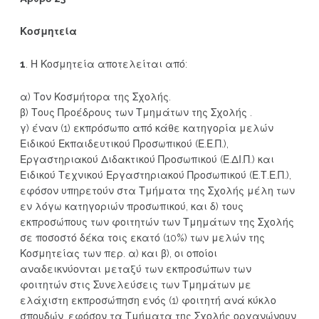
Κοσμητεία
1
. Η Κοσμητεία αποτελείται από:
α) Τον Κοσμήτορα της Σχολής.
β) Τους Προέδρους των Τμημάτων της Σχολής .
γ) έναν (1) εκπρόσωπο από κάθε κατηγορία μελών
Ειδικού Εκπαιδευτικού Προσωπικού (Ε.Ε.Π.),
Εργαστηριακού Διδακτικού Προσωπικού (Ε.ΔΙ.Π.) και
Ειδικού Τεχνικού Εργαστηριακού Προσωπικού (Ε.Τ.Ε.Π.),
εφόσον υπηρετούν στα Τμήματα της Σχολής μέλη των
εν λόγω κατηγοριών προσωπικού, και δ) τους
εκπροσώπους των φοιτητών των Τμημάτων της Σχολής
σε ποσοστό δέκα τοις εκατό (10%) των μελών της
Κοσμητείας των περ. α) και β), οι οποίοι
αναδεικνύονται μεταξύ των εκπροσώπων των
φοιτητών στις Συνελεύσεις των Τμημάτων με
ελάχιστη εκπροσώπηση ενός (1) φοιτητή ανά κύκλο
σπουδών, εφόσον τα Τμήματα της Σχολής οργανώνουν