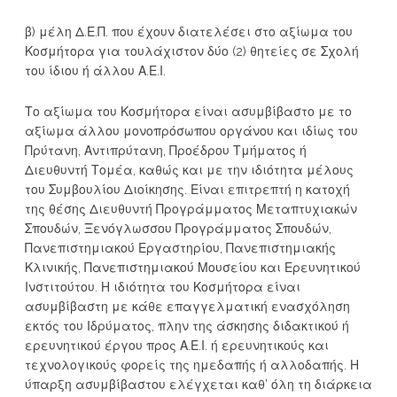
β) μέλη Δ.Ε.Π. που έχουν διατελέσει στο αξίωμα του
Κοσμήτορα για τουλάχιστον δύο (2) θητείες σε Σχολή
του ίδιου ή άλλου Α.Ε.Ι.
Το αξίωμα του Κοσμήτορα είναι ασυμβίβαστο με το
αξίωμα άλλου μονοπρόσωπου οργάνου και ιδίως του
Πρύτανη, Αντιπρύτανη, Προέδρου Τμήματος ή
Διευθυντή Τομέα, καθώς και με την ιδιότητα μέλους
του Συμβουλίου Διοίκησης. Είναι επιτρεπτή η κατοχή
της θέσης Διευθυντή Προγράμματος Μεταπτυχιακών
Σπουδών, Ξενόγλωσσου Προγράμματος Σπουδών,
Πανεπιστημιακού Εργαστηρίου, Πανεπιστημιακής
Κλινικής, Πανεπιστημιακού Μουσείου και Ερευνητικού
Ινστιτούτου. Η ιδιότητα του Κοσμήτορα είναι
ασυμβίβαστη με κάθε επαγγελματική ενασχόληση
εκτός του Ιδρύματος, πλην της άσκησης διδακτικού ή
ερευνητικού έργου προς Α.Ε.Ι. ή ερευνητικούς και
τεχνολογικούς φορείς της ημεδαπής ή αλλοδαπής. Η
ύπαρξη ασυμβίβαστου ελέγχεται καθ’ όλη τη διάρκεια