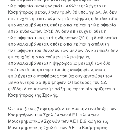
πλειοψηφία οκτώ ενδεκάτων (8/11) εκλέγεται ο
Κοσμήτορας μεταξύ των τριών (3) υποψηφίων. Αν δεν
επιτευχθεί η απαιτούμενη πλειοψηφία, η διαδικασία
επαναλαμβάνεται, οπότε απαιτείται η πλειοψηφία
επτά ενδεκάτων (7/11). Αν δεν επιτευχθεί ούτε η
πλειοψηφία των επτά ενδεκάτων (7/11), η διαδικασία
επαναλαμβάνεται, οπότε απαιτείται η απόλυτη
πλειοψηφία του συνόλου των μελών. Αν και πάλι δεν
επιτευχθεί η απαιτούμενη πλειοψηφία,
επαναλαμβάνεται η ψηφοφορία μεταξύ των δύο
πρώτων σε σειρά προτίμησης υποψηφίων, οπότε
επιλέγεται ο υποψήφιος που θα συγκεντρώσει τον
μεγαλύτερο αριθμό ψήφων. Ο Πρόεδρος του Σ.Δ.
εκδίδει διαπιστωτική πράξη με την οποία ορίζεται ο
Κοσμήτορας της Σχολής.
Οι παρ. 5 έως 7 εφαρμόζονται για την ανάδειξη των
Κοσμητόρων των Σχολών των Α.Ε.Ι., πλην των
Μονοτμηματικών Σχολών των Α.Ε.Ι. Ειδικά για τις
Μονοτμηματικές Σχολές των Α.Ε.Ι. ο Κοσμήτορας