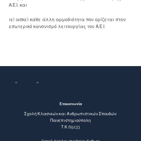
Α.Ε.Ι. και
ιε) ασκεί κάθε άλλη αρμοδιότητα που ορίζεται στον
εσωτερικό κανονισμό λειτουργίας του Α.Ε.Ι.
Επικοινωνία
Σχολή Κλασικών και Ανθρωπιστικών Σπουδών:
Πανεπιστημιούπολη
Τ.Κ.69133