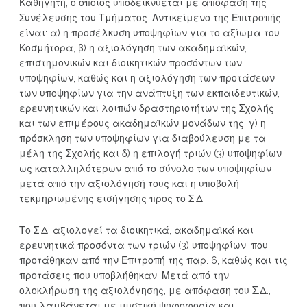
Καθηγητή, ο οποίος υποδεικνύεται με απόφαση της
Συνέλευσης του Τμήματος. Αντικείμενο της Επιτροπής
είναι: α) η προσέλκυση υποψηφίων για το αξίωμα του
Κοσμήτορα, β) η αξιολόγηση των ακαδημαϊκών,
επιστημονικών και διοικητικών προσόντων των
υποψηφίων, καθώς και η αξιολόγηση των προτάσεων
των υποψηφίων για την ανάπτυξη των εκπαιδευτικών,
ερευνητικών και λοιπών δραστηριοτήτων της Σχολής
και των επιμέρους ακαδημαϊκών μονάδων της, γ) η
πρόσκληση των υποψηφίων για διαβούλευση με τα
μέλη της Σχολής και δ) η επιλογή τριών (3) υποψηφίων
ως καταλληλότερων από το σύνολο των υποψηφίων
μετά από την αξιολόγησή τους και η υποβολή
τεκμηριωμένης εισήγησης προς το Σ.Δ.
Το Σ.Δ. αξιολογεί τα διοικητικά, ακαδημαϊκά και
ερευνητικά προσόντα των τριών (3) υποψηφίων, που
προτάθηκαν από την Επιτροπή της παρ. 6, καθώς και τις
προτάσεις που υποβλήθηκαν. Μετά από την
ολοκλήρωση της αξιολόγησης, με απόφαση του Σ.Δ.,
που λαμβάνεται με μυστική ψηφοφορία και