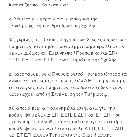
Ανάπτυξης και Καινοτομίας,
γ) λαμβάνει μέτρα για την ενίσχυση της
εξωστρέφειας των δράσεων της Σχολής,
δ) εγκρίνει, μετά από εισήγηση των Συνελεύσεων των
Τμημάτων, τον ετήσιο προγραμματισμό προσλήψεων
μελών Διδακτικού Ερευνητικού Προσωπικού (Δ.Ε.Π.),
Ε.Ε.Π., Ε.ΔΙ.Π. και Ε.Τ.Ε.Π. των Τμημάτων της Σχολής,
ε) κατατάσσει σε φθίνουσα σειρά προτεραιότητας τα
γνωστικά αντικείμενα των μελών Δ.Ε.Π., σύμφωνα με
τις ανάγκες των Τμημάτων, εφόσον αυτά δεν έχουν
καταταχθεί από τη Συνέλευση του Τμήματος,
στ) απορρίπτει αιτιολογημένα αιτήματα για την
πρόσληψη μελών Δ.Ε.Π., Ε.Ε.Π., Ε.ΔΙ.Π. και Ε.Τ.Ε.Π., που
έχουν συμπεριληφθεί στον ετήσιο προγραμματισμό
προσλήψεων, αν υφίστανται μέλη Δ.Ε.Π., Ε.Ε.Π., Ε.ΔΙ.Π.
και Ε.Τ.Ε.Π. άλλων Τμημάτων της ίδιας ή άλλης