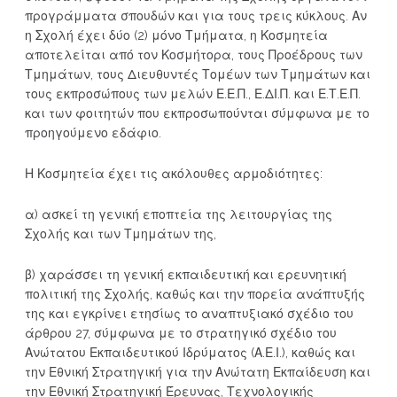
προγράμματα σπουδών και για τους τρεις κύκλους. Αν
η Σχολή έχει δύο (2) μόνο Τμήματα, η Κοσμητεία
αποτελείται από τον Κοσμήτορα, τους Προέδρους των
Τμημάτων, τους Διευθυντές Τομέων των Τμημάτων και
τους εκπροσώπους των μελών Ε.Ε.Π., Ε.ΔΙ.Π. και Ε.Τ.Ε.Π.
και των φοιτητών που εκπροσωπούνται σύμφωνα με το
προηγούμενο εδάφιο.
Η Κοσμητεία έχει τις ακόλουθες αρμοδιότητες:
α) ασκεί τη γενική εποπτεία της λειτουργίας της
Σχολής και των Τμημάτων της,
β) χαράσσει τη γενική εκπαιδευτική και ερευνητική
πολιτική της Σχολής, καθώς και την πορεία ανάπτυξής
της και εγκρίνει ετησίως το αναπτυξιακό σχέδιο του
άρθρου 27, σύμφωνα με το στρατηγικό σχέδιο του
Ανώτατου Εκπαιδευτικού Ιδρύματος (Α.Ε.Ι.), καθώς και
την Εθνική Στρατηγική για την Ανώτατη Εκπαίδευση και
την Εθνική Στρατηγική Έρευνας, Τεχνολογικής