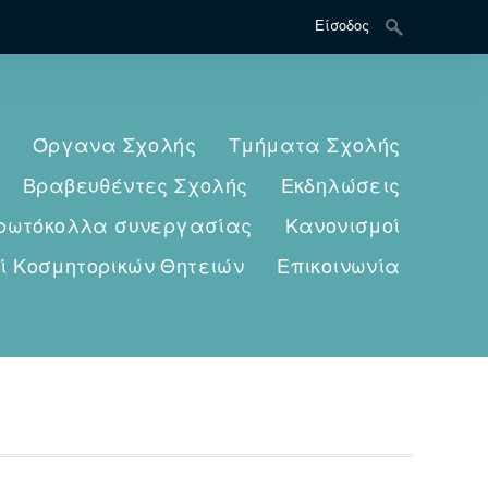
Search
Είσοδος
for:
Όργανα Σχολής
Τμήματα Σχολής
Βραβευθέντες Σχολής
Εκδηλώσεις
ρωτόκολλα συνεργασίας
Κανονισμοί
ί Κοσμητορικών Θητειών
Επικοινωνία