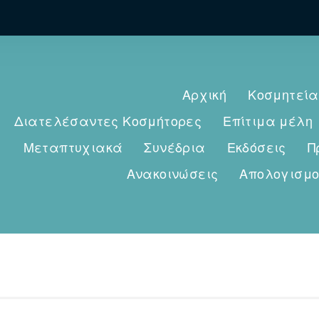
Αρχική
Κοσμητεία
Διατελέσαντες Κοσμήτορες
Επίτιμα μέλη
Μεταπτυχιακά
Συνέδρια
Εκδόσεις
Π
Ανακοινώσεις
Απολογισμο