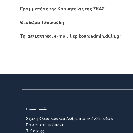
Γραμματέας της Κοσμητείας της ΣΚΑΣ
Θεοδώρα Ισπικούδη
Τη
. 2531039959, e-mail tispikou@admin.duth.gr
Επικοινωνία
Σχολή Κλασικών και Ανθρωπιστικών Σπουδών:
Πανεπιστημιούπολη
Τ.Κ.69133